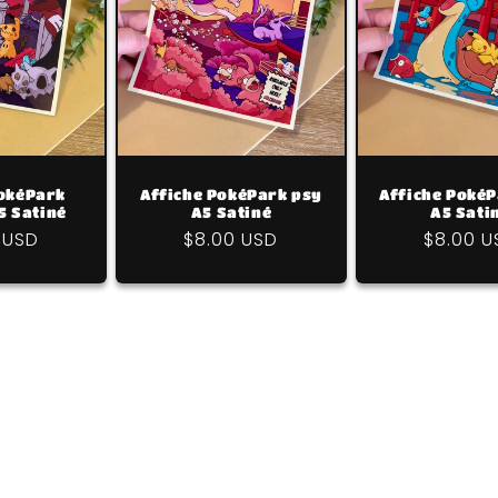
PokéPark
Affiche PokéPark psy
Affiche PokéP
5 Satiné
A5 Satiné
A5 Sati
 USD
Prix
$8.00 USD
Prix
$8.00 U
uel
habituel
habitue