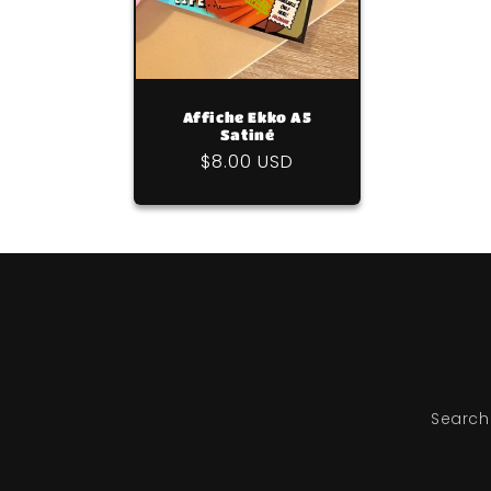
Affiche Ekko A5
Satiné
Prix
$8.00 USD
habituel
Search