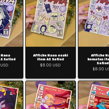
e Nana
Affiche Nana osaki
Affiche N
5 Satiné
item A5 Satiné
komatsu it
Satiné
 USD
Prix
$8.00 USD
Prix
$8.00 U
uel
habituel
habitue