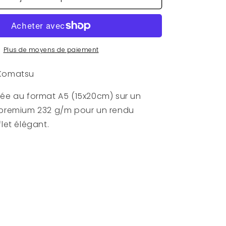
Affiche
Nana
Komatsu
A5
Satiné
Plus de moyens de paiement
 Komatsu
mée au format A5 (15x20cm) sur un
 premium 232 g/m pour un rendu
flet élégant.