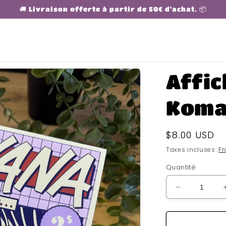
🚚 Livraison offerte à partir de 50€ d'achat. 📦
Affi
Koma
Prix
$8.00 USD
habituel
Taxes incluses.
Fr
Quantité
Réduire
la
quantité
de