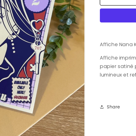
Affiche
Nana
Komatsu
A5
Satiné
Affiche Nana
Affiche impri
papier satiné
lumineux et re
Share