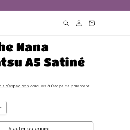
Connexion
Panier
che Nana
tsu A5 Satiné
ais d'expédition
calculés à l'étape de paiement.
Augmenter
la
quantité
Ajouter au panier
de