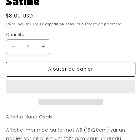
Satiné
Prix
$8.00 USD
habituel
Taxes incluses.
Frais d'expédition
calculés à l'étape de paiement.
Quantité
Réduire
Augmenter
la
la
quantité
quantité
Ajouter au panier
de
de
Affiche
Affiche
Nana
Nana
osaki
osaki
A5
A5
Satiné
Satiné
Affiche Nana Osaki
Affiche imprimée au format A5 (15x20cm) sur un
papier satiné premium 232 g/m pour un rendu