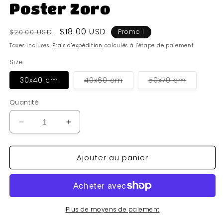
Poster Zoro
Prix
Prix
$18.00 USD
$20.00 USD
Promo !
habituel
soldé
Taxes incluses.
Frais d'expédition
calculés à l'étape de paiement.
Size
Variante
Variante
30x40 cm
40x60 cm
50x70 cm
épuisée
épuisée
ou
ou
indisponible
indisponi
Quantité
Réduire
Augmenter
la
la
quantité
quantité
Ajouter au panier
de
de
Poster
Poster
Zoro
Zoro
Plus de moyens de paiement