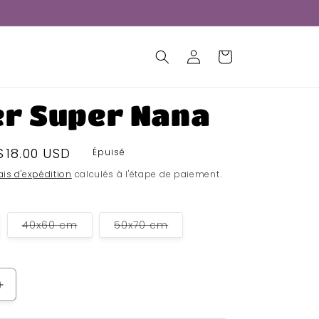
Panier
Connexion
er Super Nana
Prix
$18.00 USD
Épuisé
soldé
ais d'expédition
calculés à l'étape de paiement.
riante
Variante
Variante
40x60 cm
50x70 cm
uisée
épuisée
épuisée
ou
ou
disponible
indisponible
indisponible
Augmenter
la