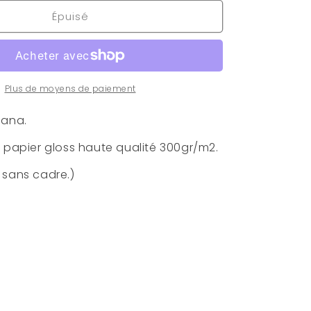
quantité
Épuisé
de
Poster
Super
Nana
Plus de moyens de paiement
Nana.
r papier gloss haute qualité 300gr/m2.
 sans cadre.)