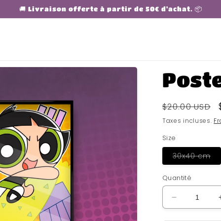
🚚 Livraison offerte à partir de 50€ d'achat. 📦
Post
Prix
$20.00 USD
habituel
Taxes incluses.
Fr
Size
Va
30x40 cm
ép
ou
in
Quantité
Réduire
la