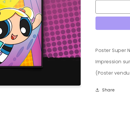
quantité
de
Poster
Super
Nana
Poster Super 
Impression su
(Poster vendu
Share