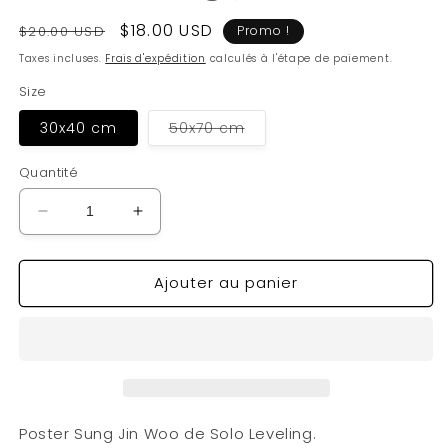
Prix
Prix
$18.00 USD
$20.00 USD
Promo !
habituel
soldé
Taxes incluses.
Frais d'expédition
calculés à l'étape de paiement.
Size
Variante
30x40 cm
50x70 cm
épuisée
ou
indisponible
Quantité
Réduire
Augmenter
la
la
quantité
quantité
Ajouter au panier
de
de
Poster
Poster
Sung
Sung
Jin
Jin
Woo
Woo
Poster Sung Jin Woo de Solo Leveling.