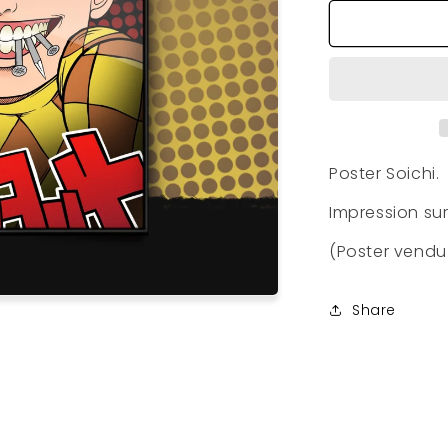
quantité
de
Poster
Soichi
Poster Soichi.
Impression su
(Poster vendu
Share