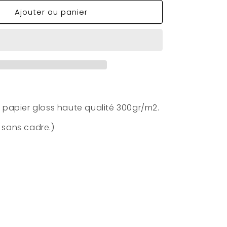
quantité
Ajouter au panier
de
Poster
Soichi
r papier gloss haute qualité 300gr/m2.
 sans cadre.)