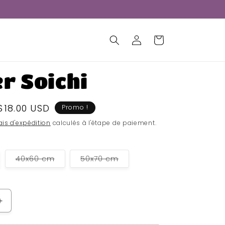
Connexion
Panier
r Soichi
Prix
$18.00 USD
Promo !
soldé
ais d'expédition
calculés à l'étape de paiement.
Variante
Variante
40x60 cm
50x70 cm
épuisée
épuisée
ou
ou
indisponible
indisponible
Augmenter
la