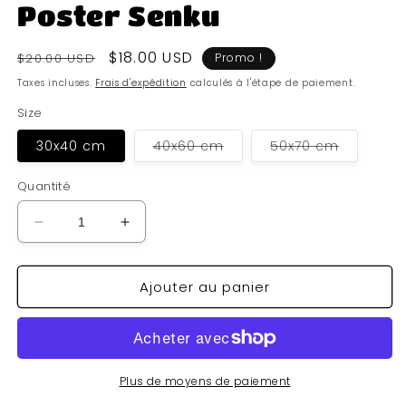
Poster Senku
Prix
Prix
$18.00 USD
$20.00 USD
Promo !
habituel
soldé
Taxes incluses.
Frais d'expédition
calculés à l'étape de paiement.
Size
Variante
Variante
30x40 cm
40x60 cm
50x70 cm
épuisée
épuisée
ou
ou
indisponible
indisponi
Quantité
Réduire
Augmenter
la
la
quantité
quantité
Ajouter au panier
de
de
Poster
Poster
Senku
Senku
Plus de moyens de paiement