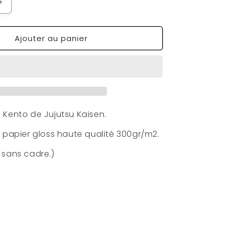
Augmenter
la
quantité
Ajouter au panier
de
Poster
Nanami
Kento
 Kento de Jujutsu Kaisen.
r papier gloss haute qualité 300gr/m2.
 sans cadre.)