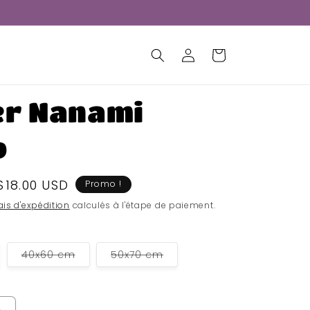
Connexion
Panier
er Nanami
o
Prix
$18.00 USD
Promo !
soldé
ais d'expédition
calculés à l'étape de paiement.
Variante
Variante
40x60 cm
50x70 cm
épuisée
épuisée
ou
ou
indisponible
indisponible