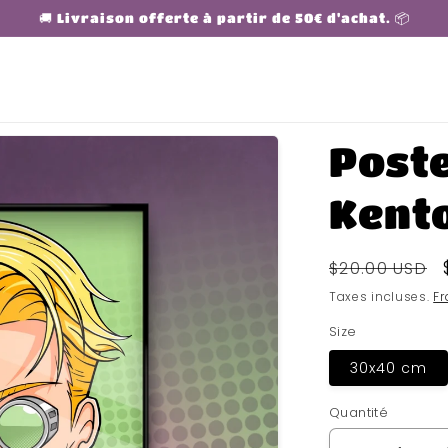
🚚 Livraison offerte à partir de 50€ d'achat. 📦
Post
Kent
Prix
$20.00 USD
habituel
Taxes incluses.
Fr
Size
30x40 cm
Quantité