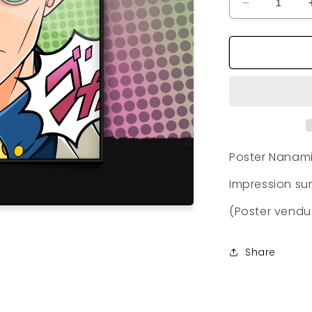
Réduire
la
quantité
de
Poster
Nanami
Kento
Poster Nanami
Impression su
(Poster vendu
Share