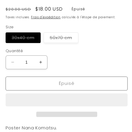
Prix
Prix
$18.00 USD
$20.00 USD
Épuisé
habituel
soldé
Taxes incluses.
Frais d'expédition
calculés à l'étape de paiement.
Size
Variante
Variante
30x40 cm
50x70 cm
épuisée
épuisée
ou
ou
indisponible
indisponible
Quantité
Réduire
Augmenter
la
la
quantité
quantité
Épuisé
de
de
Poster
Poster
Nana
Nana
Komatsu
Komatsu
Poster Nana Komatsu.