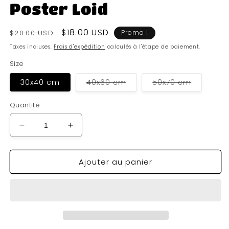
Poster Loid
Prix
Prix
$18.00 USD
$20.00 USD
Promo !
habituel
soldé
Taxes incluses.
Frais d'expédition
calculés à l'étape de paiement.
Size
Variante
Variante
30x40 cm
40x60 cm
50x70 cm
épuisée
épuisée
ou
ou
indisponible
indisponi
Quantité
Réduire
Augmenter
la
la
quantité
quantité
Ajouter au panier
de
de
Poster
Poster
Loid
Loid