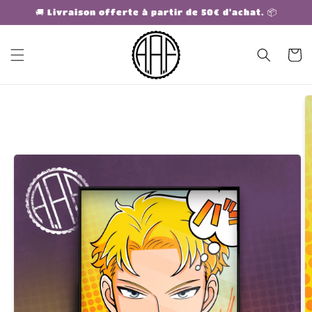
et
🚚 Livraison offerte à partir de 50€ d'achat. 📦
passer
au
contenu
Panier
Passer aux
informations
produits