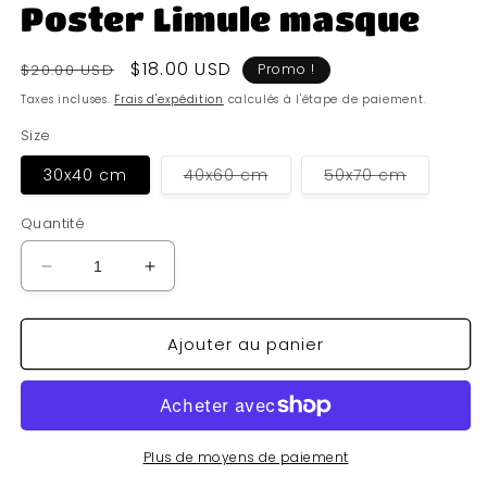
Poster Limule masque
Prix
Prix
$18.00 USD
$20.00 USD
Promo !
habituel
soldé
Taxes incluses.
Frais d'expédition
calculés à l'étape de paiement.
Size
Variante
Variante
30x40 cm
40x60 cm
50x70 cm
épuisée
épuisée
ou
ou
indisponible
indisponi
Quantité
Réduire
Augmenter
la
la
quantité
quantité
Ajouter au panier
de
de
Poster
Poster
Limule
Limule
masque
masque
Plus de moyens de paiement