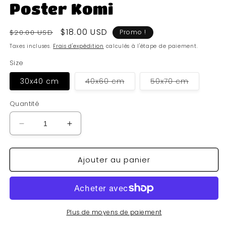
Poster Komi
Prix
Prix
$18.00 USD
$20.00 USD
Promo !
habituel
soldé
Taxes incluses.
Frais d'expédition
calculés à l'étape de paiement.
Size
Variante
Variante
30x40 cm
40x60 cm
50x70 cm
épuisée
épuisée
ou
ou
indisponible
indisponi
Quantité
Réduire
Augmenter
la
la
quantité
quantité
Ajouter au panier
de
de
Poster
Poster
Komi
Komi
Plus de moyens de paiement