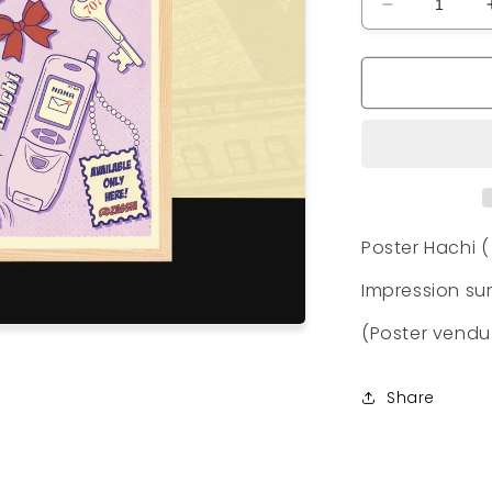
Réduire
la
quantité
de
Poster
Hachi
item
V2
Poster Hachi 
Impression su
(Poster vendu
Share