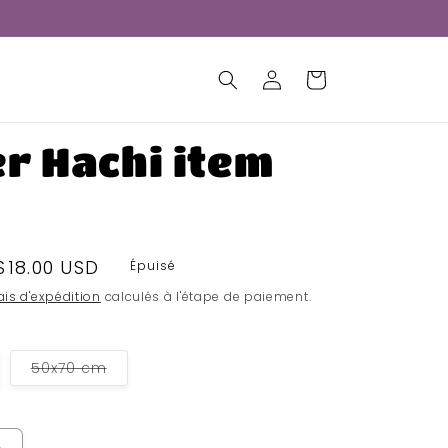
Connexion
Panier
r Hachi item
Prix
$18.00 USD
Épuisé
soldé
ais d'expédition
calculés à l'étape de paiement.
riante
Variante
50x70 cm
uisée
épuisée
ou
disponible
indisponible