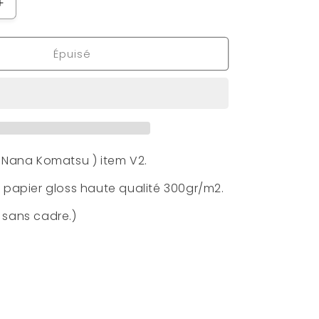
Augmenter
la
quantité
Épuisé
de
Poster
Hachi
item
V2
( Nana Komatsu ) item V2.
r papier gloss haute qualité 300gr/m2.
 sans cadre.)