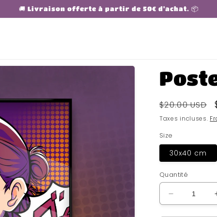
🚚 Livraison offerte à partir de 50€ d'achat. 📦
Post
Prix
$20.00 USD
habituel
Taxes incluses.
Fr
Size
30x40 cm
Quantité
Réduire
la