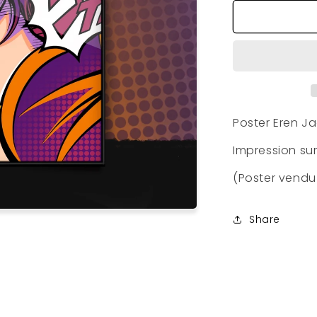
quantité
de
Poster
Eren
Poster Eren Ja
Impression su
(Poster vendu
Share