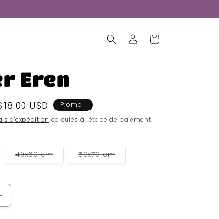
Connexion
Panier
er Eren
Prix
$18.00 USD
Promo !
soldé
ais d'expédition
calculés à l'étape de paiement.
Variante
Variante
40x60 cm
50x70 cm
épuisée
épuisée
ou
ou
indisponible
indisponible
Augmenter
la