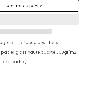
quantité
Ajouter au panier
de
Poster
Eren
eger de L'attaque des titans.
r papier gloss haute qualité 300gr/m2.
 sans cadre.)