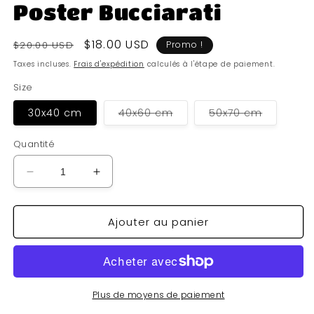
Poster Bucciarati
Prix
Prix
$18.00 USD
$20.00 USD
Promo !
habituel
soldé
Taxes incluses.
Frais d'expédition
calculés à l'étape de paiement.
Size
Variante
Variante
30x40 cm
40x60 cm
50x70 cm
épuisée
épuisée
ou
ou
indisponible
indisponi
Quantité
Réduire
Augmenter
la
la
quantité
quantité
Ajouter au panier
de
de
Poster
Poster
Bucciarati
Bucciarati
Plus de moyens de paiement