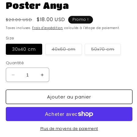
Poster Anya
Prix
Prix
$18.00 USD
$20.00 USD
Promo !
habituel
soldé
Taxes incluses.
Frais d'expédition
calculés à l'étape de paiement.
Size
Variante
Variante
30x40 cm
40x60 cm
50x70 cm
épuisée
épuisée
ou
ou
indisponible
indisponi
Quantité
Réduire
Augmenter
la
la
quantité
quantité
Ajouter au panier
de
de
Poster
Poster
Anya
Anya
Plus de moyens de paiement