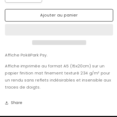
la
la
quantité
quantité
Ajouter au panier
de
de
Affiche
Affiche
PokéPark
PokéPark
Psy
Psy
A5
A5
Affiche PokéPark Psy.
Affiche imprimée au format A5 (15x20cm) sur un
papier finition mat finement texturé 234 g/m² pour
un rendu sans reflets indésirables et insensible aux
traces de doigts.
Share