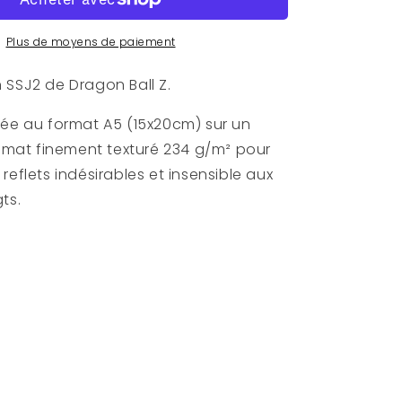
A5
Plus de moyens de paiement
 SSJ2 de Dragon Ball Z.
mée au format A5 (15x20cm) sur un
n mat finement texturé 234 g/m² pour
reflets indésirables et insensible aux
gts.