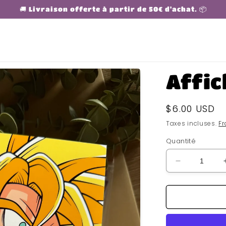
🚚 Livraison offerte à partir de 50€ d'achat. 📦
Affic
Prix
$6.00 USD
habituel
Taxes incluses.
Fr
Quantité
Réduire
la
quantité
de
Affiche
Gohan