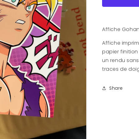
A5
Affiche Gohan
Affiche impri
papier finitio
un rendu sans 
traces de doi
Share