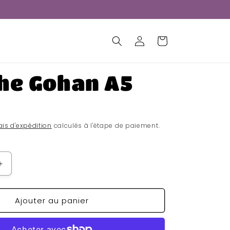
Connexion
Panier
he Gohan A5
ais d'expédition
calculés à l'étape de paiement.
Augmenter
la
quantité
Ajouter au panier
de
Affiche
Gohan