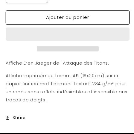
la
la
quantité
quantité
Ajouter au panier
de
de
Affiche
Affiche
Eren
Eren
A5
A5
Affiche Eren Jaeger de l'Attaque des Titans.
Affiche imprimée au format A5 (15x20cm) sur un
papier finition mat finement texturé 234 g/m² pour
un rendu sans reflets indésirables et insensible aux
traces de doigts.
Share