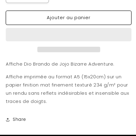
la
la
quantité
quantité
Ajouter au panier
de
de
Affiche
Affiche
Dio
Dio
A5
A5
Affiche Dio Brando de Jojo Bizarre Adventure.
Affiche imprimée au format A5 (15x20cm) sur un
papier finition mat finement texturé 234 g/m² pour
un rendu sans reflets indésirables et insensible aux
traces de doigts.
Share