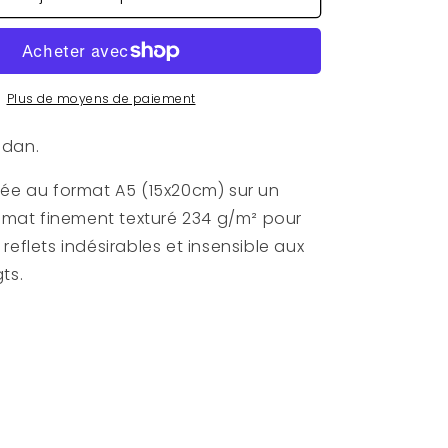
Affiche
Dandadan
A5
Plus de moyens de paiement
adan.
mée au format A5 (15x20cm) sur un
n mat finement texturé 234 g/m² pour
reflets indésirables et insensible aux
gts.