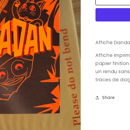
Affiche
Dandadan
A5
Affiche Dand
Affiche impri
papier finitio
un rendu sans 
traces de doi
Share