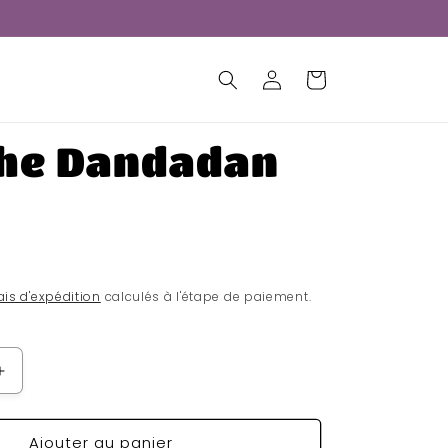
Connexion
Panier
che Dandadan
ais d'expédition
calculés à l'étape de paiement.
Augmenter
la
quantité
Ajouter au panier
de