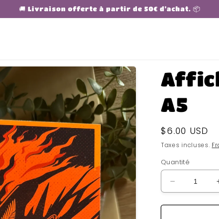
🚚 Livraison offerte à partir de 50€ d'achat. 📦
Affi
A5
Prix
$6.00 USD
habituel
Taxes incluses.
Fr
Quantité
Réduire
la
quantité
de